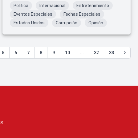
Política
Internacional
Entretenimiento
Eventos Especiales
Fechas Especiales
Estados Unidos
Corrupción
Opinión
5
6
7
8
9
10
...
32
33
os