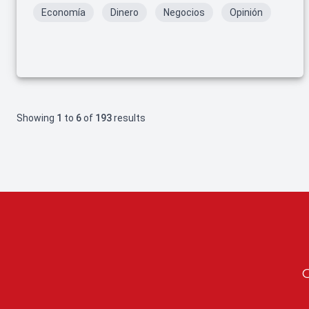
de las participaciones federales de los municipios
Economía
Dinero
Negocios
Opinión
veracruzanos, concretada en 2008, fue una de ellas.
Showing
1
to
6
of
193
results