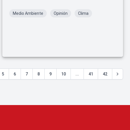
Medio Ambiente
Opinión
Clima
5
6
7
8
9
10
...
41
42