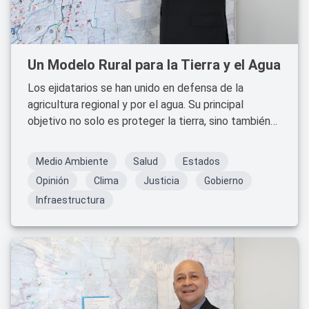
Un Modelo Rural para la Tierra y el Agua
Los ejidatarios se han unido en defensa de la
agricultura regional y por el agua. Su principal
objetivo no solo es proteger la tierra, sino también
preservar los recursos naturales ante el cambio
climático y el desabasto de agua, así como
Medio Ambiente
Salud
Estados
combatir las omisiones de las autoridades
Opinión
Clima
Justicia
Gobierno
federales, estatales y municipales.
Infraestructura