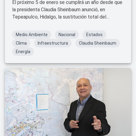
El próximo 5 de enero se cumplirá un año desde que
la presidenta Claudia Sheinbaum anunció, en
Tepeapulco, Hidalgo, la sustitución total del
combustóleo por gas natural en la termoeléctrica
“Francisco Pérez Ríos”, ubicada a casi 8 kilómetros
Medio Ambiente
Nacional
Estados
de la ciudad de Tula.
Clima
Infraestructura
Claudia Sheinbaum
Energía