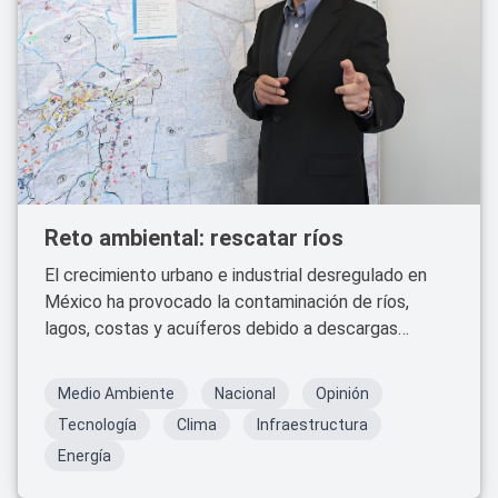
Reto ambiental: rescatar ríos
El crecimiento urbano e industrial desregulado en
México ha provocado la contaminación de ríos,
lagos, costas y acuíferos debido a descargas
domésticas, agrícolas e industriales. Este
fenómeno afecta negativamente la flora y fauna, la
Medio Ambiente
Nacional
Opinión
salud humana, el medio ambiente y el paisaje.
Tecnología
Clima
Infraestructura
Energía