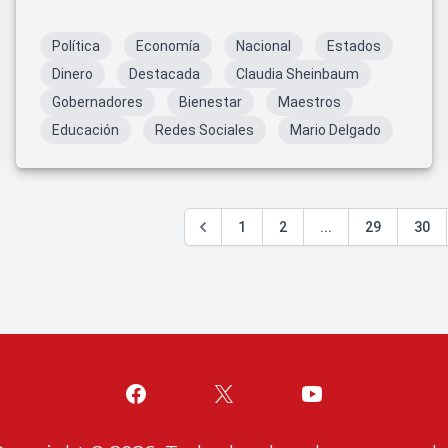
primaria en escuelas públicas de México.
Política
Economía
Nacional
Estados
Dinero
Destacada
Claudia Sheinbaum
Gobernadores
Bienestar
Maestros
Educación
Redes Sociales
Mario Delgado
1
2
...
29
30