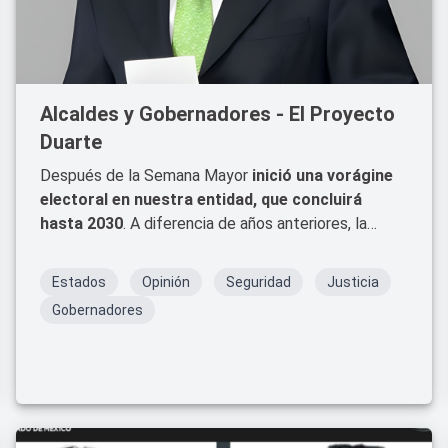
Alcaldes y Gobernadores - El Proyecto
Duarte
Después de la Semana Mayor
inició una vorágine
electoral en nuestra entidad, que concluirá
hasta 2030
. A diferencia de años anteriores, la
“grilla” está entre los militantes de Morena, Verde
Ecologista y Partido del Trabajo.
Estados
Opinión
Seguridad
Justicia
Gobernadores