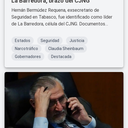
La Barredora, brazo del CJNG
Hernán Bermúdez Requena, exsecretario de
Seguridad en Tabasco, fue identificado como líder
de La Barredora, célula del CJNG. Documentos
militares revelan su rol en el crimen organizado
desde el gobierno de Adán Augusto López.
Estados
Seguridad
Justicia
Narcotráfico
Claudia Sheinbaum
Gobernadores
Destacada