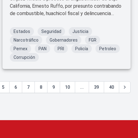
California, Ernesto Ruffo, por presunto contrabando
de combustible, huachicol fiscal y delincuencia
organizada.
Estados
Seguridad
Justicia
Narcotráfico
Gobernadores
FGR
Pemex
PAN
PRI
Policía
Petroleo
Corrupción
5
6
7
8
9
10
...
39
40