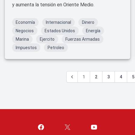
y aumenta la tensión en Oriente Medio.
Economía
Internacional
Dinero
Negocios
Estados Unidos
Energía
Marina
Ejercito
Fuerzas Armadas
Impuestos
Petroleo
1
2
3
4
5