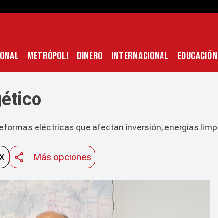
IONAL
METRÓPOLI
DINERO
INTERNACIONAL
EDUCACIÓN
gético
reformas eléctricas que afectan inversión, energías li
 X
Más opciones