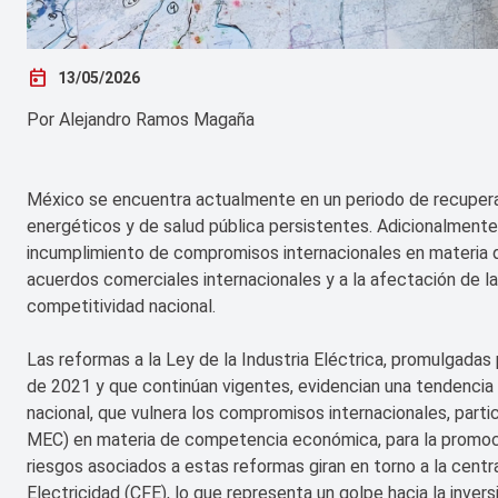
today
13/05/2026
Por Alejandro Ramos Magaña
México se encuentra actualmente en un periodo de recuper
energéticos y de salud pública persistentes. Adicionalmente, 
incumplimiento de compromisos internacionales en materia d
acuerdos comerciales internacionales y a la afectación de la
competitividad nacional.
Las reformas a la Ley de la Industria Eléctrica, promulgada
de 2021 y que continúan vigentes, evidencian una tendencia h
nacional, que vulnera los compromisos internacionales, par
MEC) en materia de competencia económica, para la promoci
riesgos asociados a estas reformas giran en torno a la cent
Electricidad (CFE), lo que representa un golpe hacia la inver