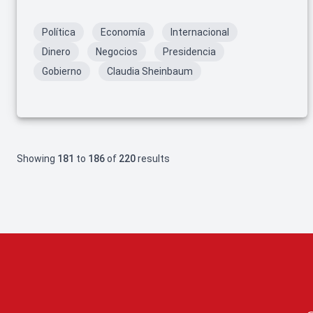
con el TMEC.
Política
Economía
Internacional
Dinero
Negocios
Presidencia
Gobierno
Claudia Sheinbaum
Showing
181
to
186
of
220
results