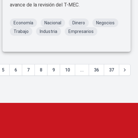
avance de la revisión del T-MEC.
Economía
Nacional
Dinero
Negocios
Trabajo
Industria
Empresarios
5
6
7
8
9
10
...
36
37