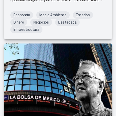
Esto significa que el impuesto especial sobre
producción y servicios (IEPS) para la gasolina Magna
Economía
Medio Ambiente
Estados
será de
6.17 pesos por litro
.
Dinero
Negocios
Destacada
Infraestructura