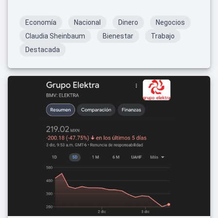
fomentando el crecimiento económico.
Economía
Nacional
Dinero
Negocios
Claudia Sheinbaum
Bienestar
Trabajo
Destacada