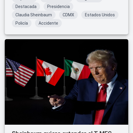
Destacada
Presidencia
Claudia Sheinbaum
CDMX
Estados Unidos
Policía
Accidente