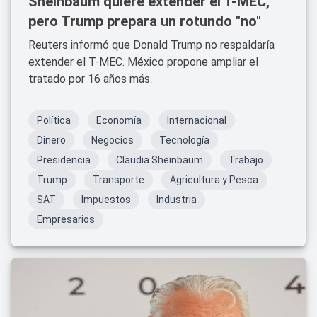
Sheinbaum quiere extender el T-MEC,
pero Trump prepara un rotundo "no"
Reuters informó que Donald Trump no respaldaría
extender el T-MEC. México propone ampliar el
tratado por 16 años más.
Política
Economía
Internacional
Dinero
Negocios
Tecnología
Presidencia
Claudia Sheinbaum
Trabajo
Trump
Transporte
Agricultura y Pesca
SAT
Impuestos
Industria
Empresarios