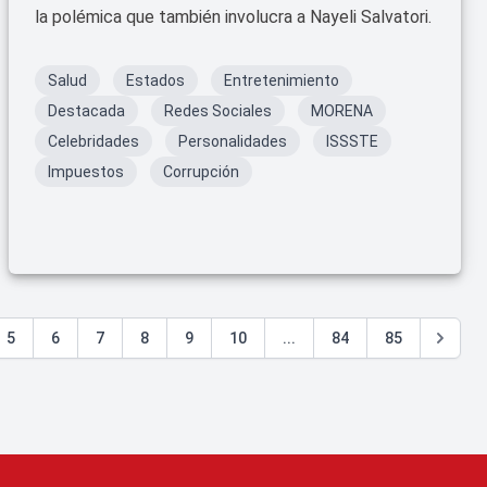
la polémica que también involucra a Nayeli Salvatori.
Salud
Estados
Entretenimiento
Destacada
Redes Sociales
MORENA
Celebridades
Personalidades
ISSSTE
Impuestos
Corrupción
5
6
7
8
9
10
...
84
85