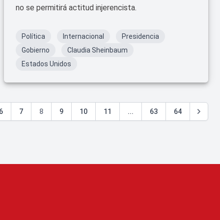
no se permitirá actitud injerencista.
Política
Internacional
Presidencia
Gobierno
Claudia Sheinbaum
Estados Unidos
6
7
8
9
10
11
...
63
64