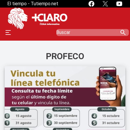
El tiempo - Tutiempo.net
search
PROFECO