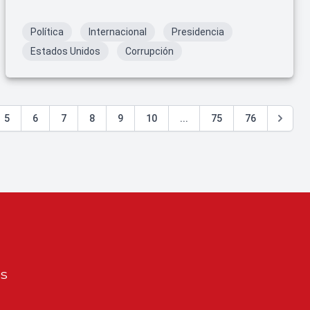
Política
Internacional
Presidencia
Estados Unidos
Corrupción
5
6
7
8
9
10
...
75
76
os