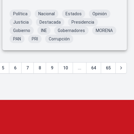
Política
Nacional
Estados
Opinión
Justicia
Destacada
Presidencia
Gobierno
INE
Gobernadores
MORENA
PAN
PRI
Corrupción
5
6
7
8
9
10
...
64
65