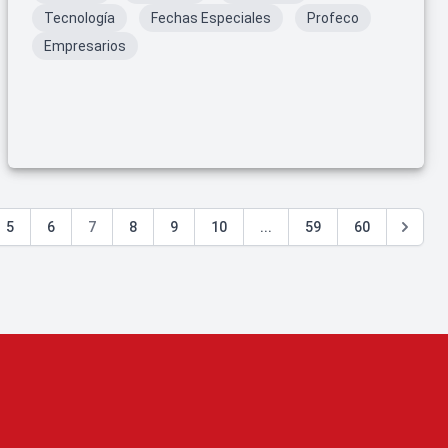
Tecnología
Fechas Especiales
Profeco
Empresarios
5
6
7
8
9
10
...
59
60