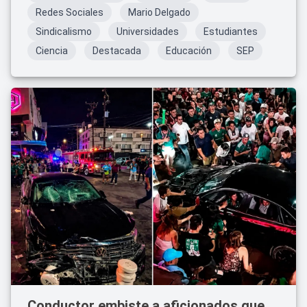
Redes Sociales
Mario Delgado
Sindicalismo
Universidades
Estudiantes
Ciencia
Destacada
Educación
SEP
Conductor embiste a aficionados que