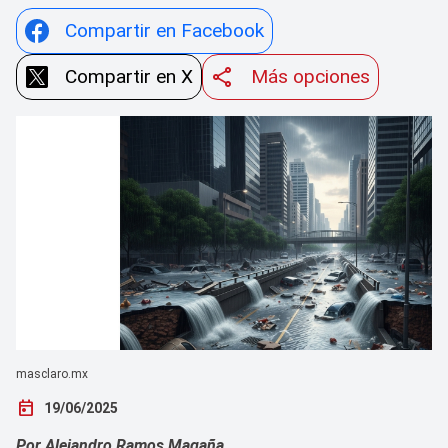
Compartir en Facebook
Compartir en X
Más opciones
masclaro.mx
today
19/06/2025
Por Alejandro Ramos Magaña