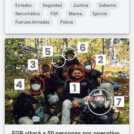
Estados
Seguridad
Justicia
Gobierno
Narcotráfico
FGR
Marina
Ejercito
Fuerzas Armadas
Policía
FGR citará a 50 personas por operativo