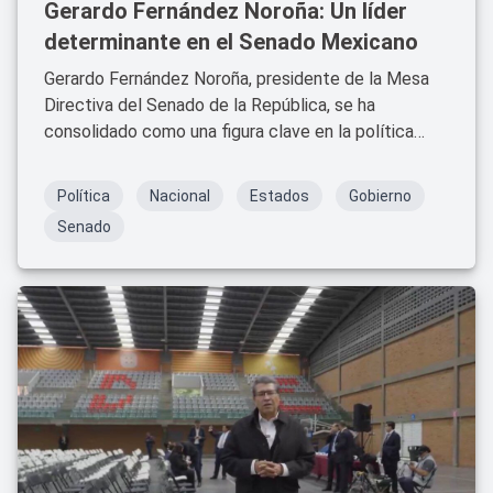
Gerardo Fernández Noroña: Un líder
determinante en el Senado Mexicano
Gerardo Fernández Noroña, presidente de la Mesa
Directiva del Senado de la República, se ha
consolidado como una figura clave en la política
mexicana. Con su firme postura y su compromiso
con la transparencia y la democracia, Fernández
Política
Nacional
Estados
Gobierno
Noroña ha impulsado importantes reformas
Senado
legislativas que buscan transformar el sistema
judicial del país.