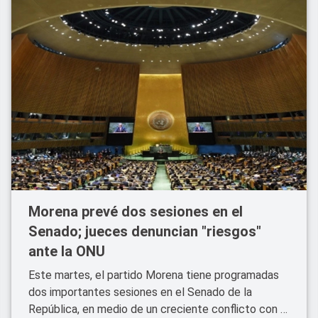
Morena prevé dos sesiones en el
Senado; jueces denuncian "riesgos"
ante la ONU
Este martes, el partido Morena tiene programadas
dos importantes sesiones en el Senado de la
República, en medio de un creciente conflicto con el