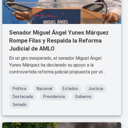
Senador Miguel Ángel Yunes Márquez
Rompe Filas y Respalda la Reforma
Judicial de AMLO
En un giro inesperado, el senador Miguel Ángel
Yunes Márquez ha declarado su apoyo a la
controvertida reforma judicial propuesta por el
presidente Andrés Manuel López Obrador. Esta
decisión ha generado un gran revuelo dentro del
Política
Nacional
Estados
Justicia
Partido Acción Nacional (PAN), del cual Yunes
Destacada
Presidencia
Gobierno
Márquez es miembro destacado.
Senado