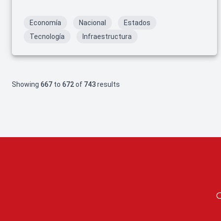
lunes, las estaciones del tramo de Ciudad Deportiva
a Pantitlán volvieron a abrir sus puertas, ofreciendo
Economía
Nacional
Estados
un servicio completo a los usuarios.
Tecnología
Infraestructura
Showing
667
to
672
of
743
results