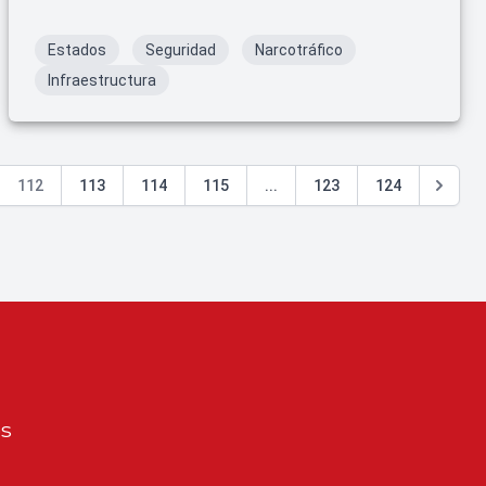
de La Campiña. La situación ha llevado a la
Secretaría de Educación Pública y Cultura (SEPyC) a
Estados
Seguridad
Narcotráfico
suspender las clases en varias instituciones
Infraestructura
educativas, incluyendo la Universidad Autónoma de
Sinaloa y el Tecnológico Nacional de México.
112
113
114
115
...
123
124
os