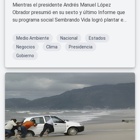
Mientras el presidente Andrés Manuel López
Obrador presumió en su sexto y último Informe que
su programa social Sembrando Vida logró plantar en
más de 5 años, 1,158 millones de árboles frutales y
maderables en el país, gracias al empleo que brinda
Medio Ambiente
Nacional
Estados
a 433 mil campesinos, hasta el momento se
Negocios
Clima
Presidencia
desconoce cuál es el plan de manejo de esta
Gobierno
supuesta mega reforestación, pues en varias
entidades del país proliferan bosques y selvas
devastados, como ocurrió en la Península de
Yucatán y Quintana Roo con el Tren Maya.