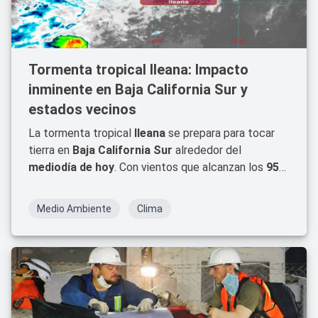
Tormenta tropical Ileana: Impacto
inminente en Baja California Sur y
estados vecinos
La tormenta tropical
Ileana
se prepara para tocar
tierra en
Baja California Sur
alrededor del
mediodía de hoy
. Con vientos que alcanzan los
95
km/h
y un oleaje elevado, las autoridades han
emitido alertas debido a las lluvias intensas y
Medio Ambiente
Clima
posibles inundaciones.