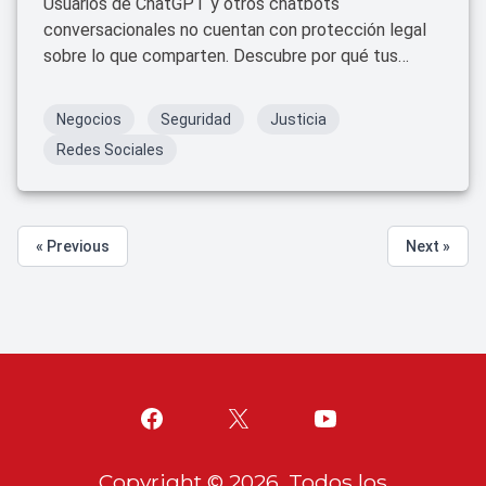
Usuarios de ChatGPT y otros chatbots
conversacionales no cuentan con protección legal
sobre lo que comparten. Descubre por qué tus
palabras podrían ser utilizadas como evidencia
judicial y qué riesgos enfrentas al usar estas
Negocios
Seguridad
Justicia
herramientas.
Redes Sociales
« Previous
Next »
Copyright ©
2026
. Todos los