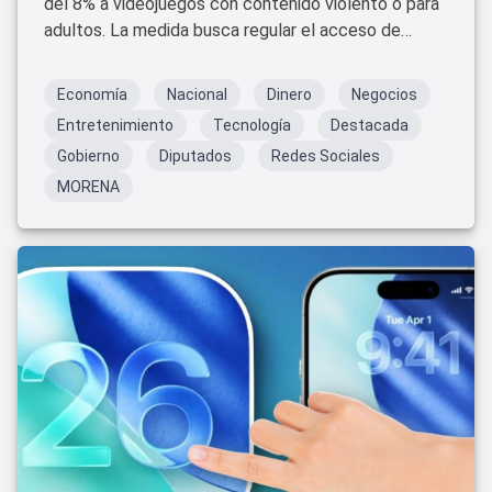
del 8% a videojuegos con contenido violento o para
adultos. La medida busca regular el acceso de
menores y podría encarecer títulos populares como
GTA, Call of Duty y Resident Evil.
Economía
Nacional
Dinero
Negocios
Entretenimiento
Tecnología
Destacada
Gobierno
Diputados
Redes Sociales
MORENA