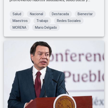
visual. ¡Un esfuerzo conjunto por un futuro más
saludable!
Salud
Nacional
Destacada
Bienestar
Maestros
Trabajo
Redes Sociales
MORENA
Mario Delgado