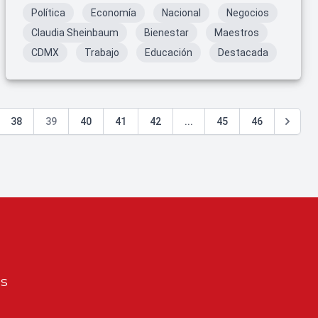
en educación media superior durante el año 2025.
Política
Economía
Nacional
Negocios
Claudia Sheinbaum
Bienestar
Maestros
CDMX
Trabajo
Educación
Destacada
38
39
40
41
42
...
45
46
os