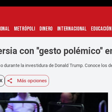
IONAL
METRÓPOLI
DINERO
INTERNACIONAL
EDUCACIÓN
rsia con "gesto polémico" e
 durante la investidura de Donald Trump. Conoce los det
 X
Más opciones