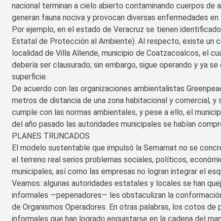
nacional terminan a cielo abierto contaminando cuerpos de agu
generan fauna nociva y provocan diversas enfermedades en l
Por ejemplo, en el estado de Veracruz se tienen identificado
Estatal de Protección al Ambiente). Al respecto, existe un ca
localidad de Villa Allende, municipio de Coatzacoalcos, el 
debería ser clausurado; sin embargo, sigue operando y ya s
superficie.
De acuerdo con las organizaciones ambientalistas Greenpea
metros de distancia de una zona habitacional y comercial, y
cumple con las normas ambientales, y pese a ello, el munici
del año pasado las autoridades municipales se habían compr
PLANES TRUNCADOS
El modelo sustentable que impulsó la Semarnat no se concre
el terreno real serios problemas sociales, políticos, económ
municipales, así como las empresas no logran integrar el esq
Veamos: algunas autoridades estatales y locales se han que
informales —pepenadores— les obstaculizan la conformació
de Organismos Operadores. En otras palabras, los cotos de 
informales que han logrado enquistarse en la cadena del man