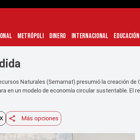
IONAL
METRÓPOLI
DINERO
INTERNACIONAL
EDUCACIÓN
rdida
ecursos Naturales (Semarnat) presumió la creación de 
ara en un modelo de economía circular sustentable. El res
 X
Más opciones