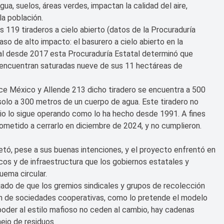
a, suelos, áreas verdes, impactan la calidad del aire,
a población.
s 119 tiraderos a cielo abierto (datos de la Procuraduría
so de alto impacto: el basurero a cielo abierto en la
cual desde 2017 esta Procuraduría Estatal determinó que
e encuentran saturadas nueve de sus 11 hectáreas de
ce México y Allende 213 dicho tiradero se encuentra a 500
 solo a 300 metros de un cuerpo de agua. Este tiradero no
pio lo sigue operando como lo ha hecho desde 1991. A fines
ometido a cerrarlo en diciembre de 2024, y no cumplieron.
tó, pese a sus buenas intenciones, y el proyecto enfrentó en
icos y de infraestructura que los gobiernos estatales y
uema circular.
jado de que los gremios sindicales y grupos de recolección
n de sociedades cooperativas, como lo pretende el modelo
poder al estilo mafioso no ceden al cambio, hay cadenas
ejo de residuos.