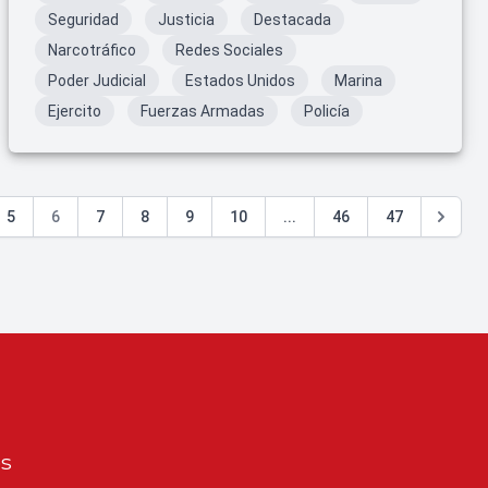
Seguridad
Justicia
Destacada
Narcotráfico
Redes Sociales
Poder Judicial
Estados Unidos
Marina
Ejercito
Fuerzas Armadas
Policía
5
6
7
8
9
10
...
46
47
os