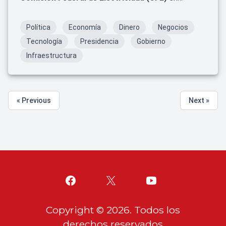
México. Su amplia trayectoria en el sector eléctrico
y su compromiso con la eficiencia y la transparencia
Política
Economía
Dinero
Negocios
la han posicionado como una figura clave para la
Tecnología
Presidencia
Gobierno
empresa estatal.
Infraestructura
« Previous
Next »
Copyright ©
2026
. Todos los
derechos reservados