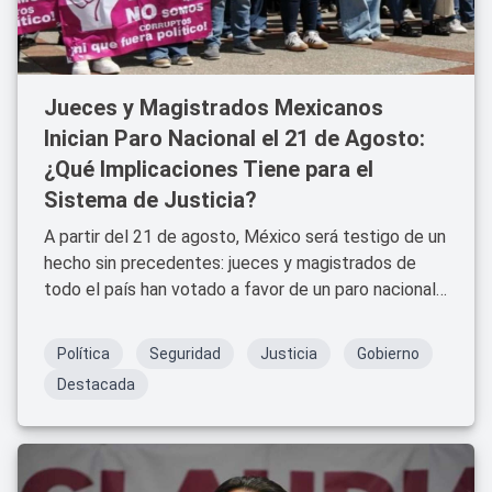
Jueces y Magistrados Mexicanos
Inician Paro Nacional el 21 de Agosto:
¿Qué Implicaciones Tiene para el
Sistema de Justicia?
A partir del 21 de agosto, México será testigo de un
hecho sin precedentes: jueces y magistrados de
todo el país han votado a favor de un paro nacional
en protesta contra las reformas propuestas por el
gobierno. Estas reformas, que afectan la estructura
Política
Seguridad
Justicia
Gobierno
y autonomía del Poder Judicial, han encendido un
Destacada
debate sobre la independencia de la justicia en
México.