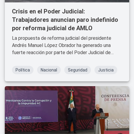
Crisis en el Poder Judicial:
Trabajadores anuncian paro indefinido
por reforma judicial de AMLO
La propuesta de reforma judicial del presidente
Andrés Manuel López Obrador ha generado una
fuerte reacción por parte del Poder Judicial de
México, que se prepara para un paro indefinido en
defensa de su independencia. La Asociación
Política
Nacional
Seguridad
Justicia
Nacional de Magistrados de Circuito y Jueces de
Distrito del Poder Judicial de la Federación (JUFED)
ha anunciado la medida como respuesta a la
iniciativa que busca permitir la elección popular de
jueces y ministros​.