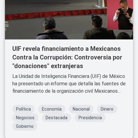
UIF revela financiamiento a Mexicanos
Contra la Corrupción: Controversia por
"donaciones" extranjeras
La Unidad de Inteligencia Financiera (UIF) de México
ha presentado un informe que detalla las fuentes de
financiamiento de la organización civil Mexicanos
Contra la Corrupción y la Impunidad (MCCI),
desencadenando un debate sobre la influencia
Política
Economía
Nacional
Dinero
extranjera en la política nacional. Según el titular de
Negocios
Destacada
Presidencia
la UIF, Pablo Gómez, MCCI ha recibido un total de
Gobierno
502 millones 588 mil 208 pesos desde 2015.