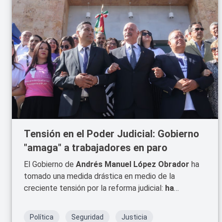
Tensión en el Poder Judicial: Gobierno
"amaga" a trabajadores en paro
El Gobierno de
Andrés Manuel López Obrador
ha
tomado una medida drástica en medio de la
creciente tensión por la reforma judicial:
ha
ordenado suspender el pago de sueldos a los
trabajadores
que se unan al paro de labores en
Política
Seguridad
Justicia