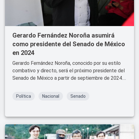
Gerardo Fernández Noroña asumirá
como presidente del Senado de México
en 2024
Gerardo Fernández Noroña, conocido por su estilo
combativo y directo, será el próximo presidente del
Senado de México a partir de septiembre de 2024.
Miembro del Partido del Trabajo (PT) y aliado de
Morena, Noroña asumirá una posición clave en la
Política
Nacional
Senado
política mexicana, donde su liderazgo podría influir
significativamente en la agenda legislativa y en las
dinámicas del Congreso.