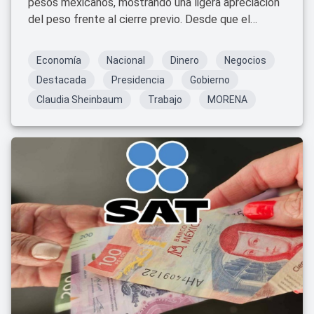
pesos mexicanos, mostrando una ligera apreciación
del peso frente al cierre previo. Desde que el
gobierno de MORENA asumió la presidencia en
2018, el tipo de cambio ha registrado variaciones
Economía
Nacional
Dinero
Negocios
año con año, reflejando tanto la política económica
Destacada
Presidencia
Gobierno
nacional como los factores internacionales que
Claudia Sheinbaum
Trabajo
MORENA
influyen en la paridad.