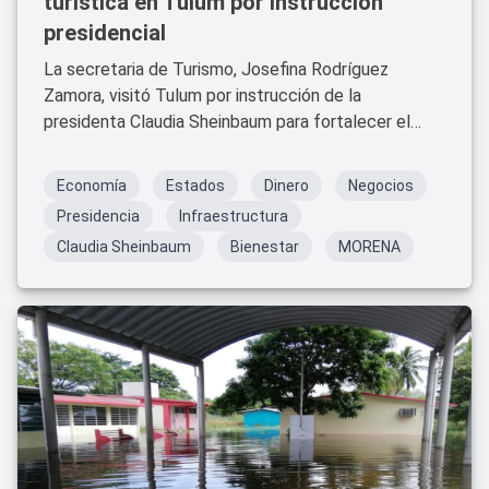
turística en Tulum por instrucción
presidencial
La secretaria de Turismo, Josefina Rodríguez
Zamora, visitó Tulum por instrucción de la
presidenta Claudia Sheinbaum para fortalecer el
flujo turístico y consolidar un modelo sostenible,
inclusivo y comunitario. Se instalaron mesas
Economía
Estados
Dinero
Negocios
interinstitucionales y se celebró el Foro
Presidencia
Infraestructura
Participativo de Turismo Comunitario.
Claudia Sheinbaum
Bienestar
MORENA