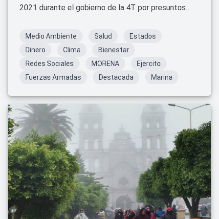
2021 durante el gobierno de la 4T por presuntos
actos de corrupción y opacidad. Hoy, su ausencia
genera debate ante emergencias climáticas.
Medio Ambiente
Salud
Estados
Dinero
Clima
Bienestar
Redes Sociales
MORENA
Ejercito
Fuerzas Armadas
Destacada
Marina