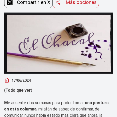
Compartir en X
Más opciones
today
17/06/2024
(
Todo que ver
)
M
e ausente dos semanas para poder tomar
una postura
en esta columna
, mi afán de saber, de confirmar, de
comunicar, nunca había estado mas clara que ahora, la