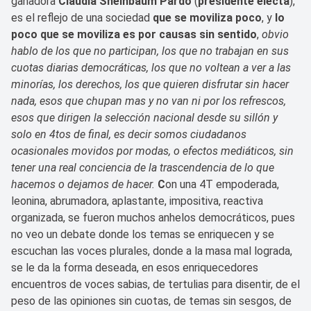
ganadora
Claudia Sheinbaum Pardo
(
presidente electa
),
es el reflejo de una sociedad
que se moviliza poco
, y
lo
poco que se moviliza es por causas sin sentido
,
obvio
hablo de los que no participan, los que no trabajan en sus
cuotas diarias democráticas, los que no voltean a ver a las
minorías, los derechos, los que quieren disfrutar sin hacer
nada, esos que chupan mas y no van ni por los refrescos,
esos que dirigen la selección nacional desde su sillón y
solo en 4tos de final, es decir somos ciudadanos
ocasionales movidos por modas, o efectos mediáticos, sin
tener una real conciencia de la trascendencia de lo que
hacemos o dejamos de hacer.
C
on una 4T empoderada,
leonina, abrumadora, aplastante, impositiva, reactiva
organizada, se fueron muchos anhelos democráticos, pues
no veo un debate donde los temas se enriquecen y se
escuchan las voces plurales, donde a la masa mal lograda,
se le da la forma deseada, en esos enriquecedores
encuentros de voces sabias, de tertulias para disentir, de el
peso de las opiniones sin cuotas, de temas sin sesgos, de