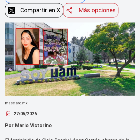
Compartir en X
Más opciones
masclaro.mx
today
27/05/2026
Por Mario Victorino