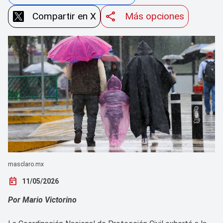
Compartir en X
Más opciones
masclaro.mx
today
11/05/2026
Por Mario Victorino