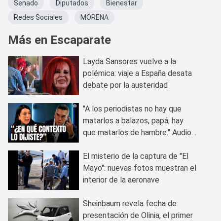
Senado
Diputados
Bienestar
Redes Sociales
MORENA
Más en Escaparate
Layda Sansores vuelve a la
polémica: viaje a España desata
debate por la austeridad
"A los periodistas no hay que
matarlos a balazos, papá; hay
que matarlos de hambre." Audios
vuelven a perseguir a Alito
Moreno
El misterio de la captura de "El
Mayo": nuevas fotos muestran el
interior de la aeronave
Sheinbaum revela fecha de
presentación de Olinia, el primer