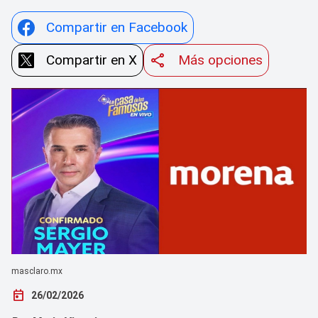
Compartir en Facebook
Compartir en X
Más opciones
masclaro.mx
today
26/02/2026