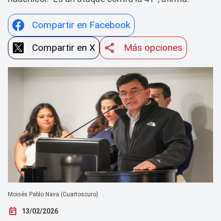
Compartir en Facebook
Compartir en X
Más opciones
Moisés Pablo Nava (Cuartoscuro)
today
13/02/2026