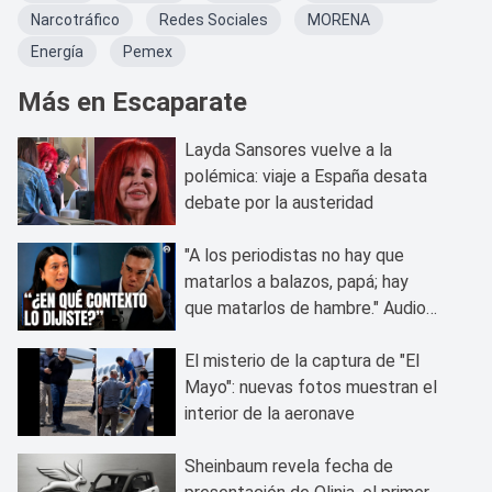
Narcotráfico
Redes Sociales
MORENA
Energía
Pemex
Más en Escaparate
Layda Sansores vuelve a la
polémica: viaje a España desata
debate por la austeridad
"A los periodistas no hay que
matarlos a balazos, papá; hay
que matarlos de hambre." Audios
vuelven a perseguir a Alito
Moreno
El misterio de la captura de "El
Mayo": nuevas fotos muestran el
interior de la aeronave
Sheinbaum revela fecha de