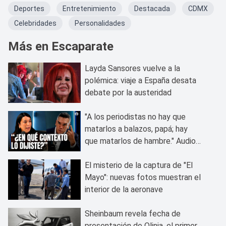
Deportes
Entretenimiento
Destacada
CDMX
Celebridades
Personalidades
Más en Escaparate
Layda Sansores vuelve a la
polémica: viaje a España desata
debate por la austeridad
"A los periodistas no hay que
matarlos a balazos, papá; hay
que matarlos de hambre." Audios
vuelven a perseguir a Alito
Moreno
El misterio de la captura de "El
Mayo": nuevas fotos muestran el
interior de la aeronave
Sheinbaum revela fecha de
presentación de Olinia, el primer