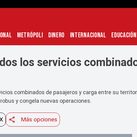
IONAL
METRÓPOLI
DINERO
INTERNACIONAL
EDUCACIÓN
dos los servicios combinados
icios combinados de pasajeros y carga entre su territori
erobus y congela nuevas operaciones.
 X
Más opciones