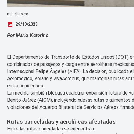
masclaro.mx
today
29/10/2025
Por Mario Victorino
El Departamento de Transporte de Estados Unidos (DOT) emit
combinados de pasajeros y carga entre aerolíneas mexicanas
Internacional Felipe Ángeles (AIFA). La decisión, publicada 
Aeroméxico, Volaris y VivaAerobus, que mantenían rutas act
estadounidenses.
La medida también bloquea cualquier expansión futura de vu
Benito Juárez (AICM), incluyendo nuevas rutas o aumentos d
violaciones del Acuerdo Bilateral de Servicios Aéreos firma
Rutas canceladas y aerolíneas afectadas
Entre las rutas canceladas se encuentran: