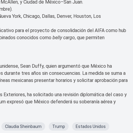
McAllen, y Ciudad de México–San Juan.
mbre).
ueva York, Chicago, Dallas, Denver, Houston, Los
ficativo para el proyecto de consolidación del AIFA como hub
ombinados conocidos como
belly cargo
, que permiten
ounidense, Sean Duffy, quien argumentó que México ha
es durante tres años sin consecuencias. La medida se suma a
íneas mexicanas presentar horarios y solicitar aprobación para
 Exteriores, ha solicitado una revisión diplomática del caso y
baum expresó que México defenderá su soberanía aérea y
Claudia Sheinbaum
Trump
Estados Unidos