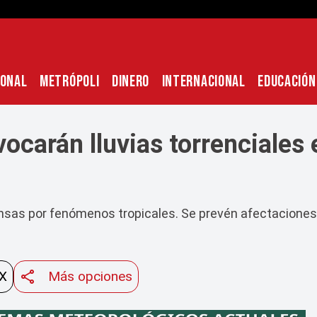
IONAL
METRÓPOLI
DINERO
INTERNACIONAL
EDUCACIÓN
ocarán lluvias torrenciales
tensas por fenómenos tropicales. Se prevén afectaciones
 X
Más opciones