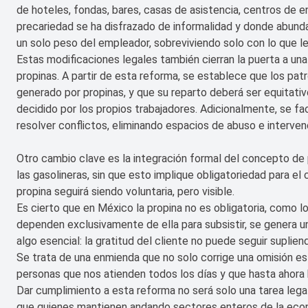
de hoteles, fondas, bares, casas de asistencia, centros de 
precariedad se ha disfrazado de informalidad y donde abund
un solo peso del empleador, sobreviviendo solo con lo que les
Estas modificaciones legales también cierran la puerta a una 
propinas. A partir de esta reforma, se establece que los patr
generado por propinas, y que su reparto deberá ser equitativo
decidido por los propios trabajadores. Adicionalmente, se fac
resolver conflictos, eliminando espacios de abuso e interven
Otro cambio clave es la integración formal del concepto d
las gasolineras, sin que esto implique obligatoriedad para el 
propina seguirá siendo voluntaria, pero visible.
Es cierto que en México la propina no es obligatoria, como l
dependen exclusivamente de ella para subsistir, se genera u
algo esencial: la gratitud del cliente no puede seguir suplien
Se trata de una enmienda que no solo corrige una omisión estr
personas que nos atienden todos los días y que hasta ahora ha
Dar cumplimiento a esta reforma no será solo una tarea legal:
que quienes mantienen andando sectores enteros de la econo