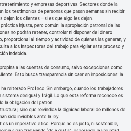
entretenimiento y empresas deportivas. Sectores donde la
an los testimonios de personas que pasan semanas sin recibir
 dejan los clientes —si es que algo les dejan.
práctica injusta, pero común: la apropiación patronal de las
ones no podrán retener, controlar ni disponer del dinero
, proporcional al tiempo y actividad de quienes las generan, y
ulta a los inspectores del trabajo para vigilar este proceso y
ción indebida.
e propina a las cuentas de consumo, salvo excepciones como
cliente. Esto busca transparencia sin caer en imposiciones: la
o ha reiterado Profeco. Sin embargo, cuando los trabajadores
n sistema desigual y frágil. Lo que esta reforma reconoce es
do la obligación del patrón.
uctural, sino que reivindica la dignidad laboral de millones de
n sido invisibles ante la ley.
 es un imperativo ético. Porque no es justo, ni sostenible,
mía sigan trabajando “de a gratis”, esperando la voluntad