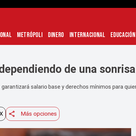
IONAL
METRÓPOLI
DINERO
INTERNACIONAL
EDUCACIÓN
r dependiendo de una sonris
co: garantizará salario base y derechos mínimos para q
 X
Más opciones