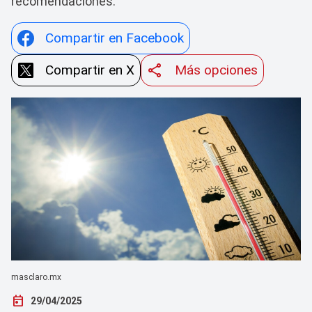
recomendaciones.
Compartir en Facebook
Compartir en X
Más opciones
masclaro.mx
today
29/04/2025