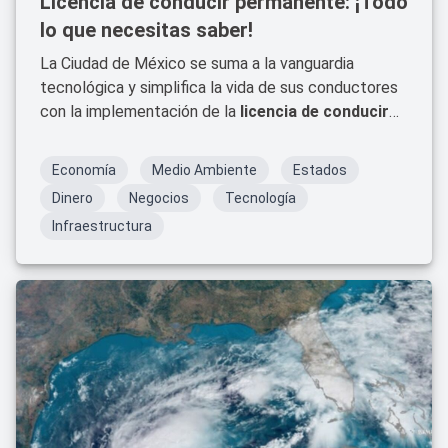
Licencia de conducir permanente: ¡Todo
lo que necesitas saber!
La Ciudad de México se suma a la vanguardia
tecnológica y simplifica la vida de sus conductores
con la implementación de la
licencia de conducir
permanente
. A partir del 1 de enero de 2025, los
automovilistas capitalinos podrán olvidarse de las
Economía
Medio Ambiente
Estados
renovaciones periódicas y disfrutar de una mayor
Dinero
Negocios
Tecnología
comodidad al volante.
Infraestructura