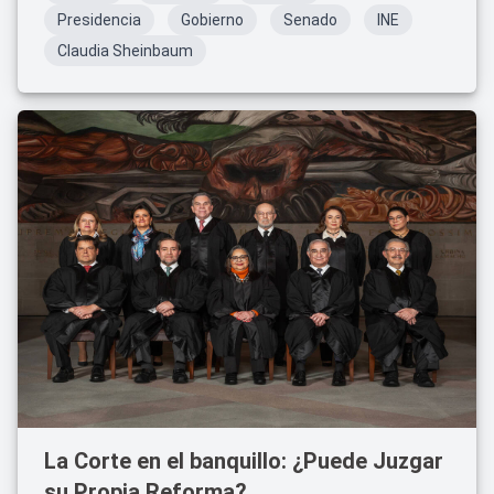
Presidencia
Gobierno
Senado
INE
Claudia Sheinbaum
La Corte en el banquillo: ¿Puede Juzgar
su Propia Reforma?