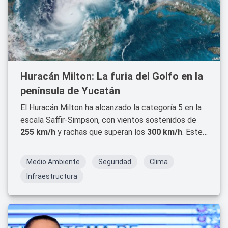
Huracán Milton: La furia del Golfo en la
península de Yucatán
El Huracán Milton ha alcanzado la categoría 5 en la
escala Saffir-Simpson, con vientos sostenidos de
255 km/h
y rachas que superan los
300 km/h
. Este
huracán monstruoso, uno de los más poderosos
registrados en la región, se encuentra actualmente
Medio Ambiente
Seguridad
Clima
a unos
200 kilómetros al oeste-noroeste de
Infraestructura
Progreso, Yucatán
.