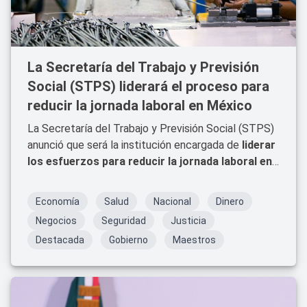
La Secretaría del Trabajo y Previsión
Social (STPS) liderará el proceso para
reducir la jornada laboral en México
La Secretaría del Trabajo y Previsión Social (STPS)
anunció que será la institución encargada de
liderar
los esfuerzos para reducir la jornada laboral en
México
. Esta medida ha sido impulsada por diversas
iniciativas legislativas y demandas sociales que
Economía
Salud
Nacional
Dinero
buscan mejorar la calidad de vida de los
Negocios
Seguridad
Justicia
trabajadores, aumentar la productividad y generar un
Destacada
Gobierno
Maestros
mayor equilibrio entre la vida personal y laboral.