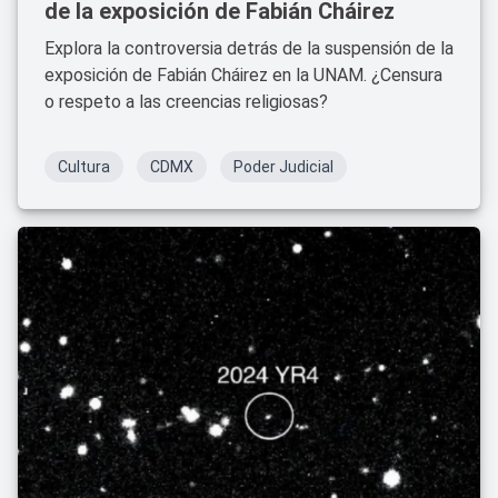
de la exposición de Fabián Cháirez
Explora la controversia detrás de la suspensión de la
exposición de Fabián Cháirez en la UNAM. ¿Censura
o respeto a las creencias religiosas?
Cultura
CDMX
Poder Judicial