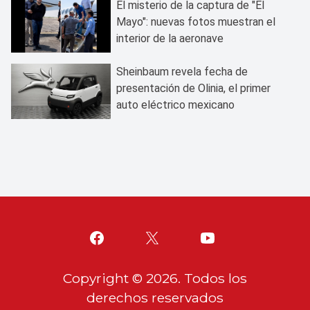
Moreno
El misterio de la captura de "El
Mayo": nuevas fotos muestran el
interior de la aeronave
Sheinbaum revela fecha de
presentación de Olinia, el primer
auto eléctrico mexicano
Copyright ©
2026
. Todos los
derechos reservados